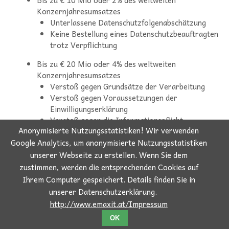
Konzernjahresumsatzes
Unterlassene Datenschutzfolgenabschätzung
Keine Bestellung eines Datenschutzbeauftragten
trotz Verpflichtung
Bis zu € 20 Mio oder 4% des weltweiten
Konzernjahresumsatzes
Verstoß gegen Grundsätze der Verarbeitung
Verstoß gegen Voraussetzungen der
Einwilligungserklärung
Verstoß gegen die Informationspflicht
Anonymisierte Nutzungsstatistiken! Wir verwenden
Google Analytics, um anonymisierte Nutzungsstatistiken
unserer Webseite zu erstellen. Wenn Sie dem
zustimmen, werden die entsprechenden Cookies auf
Ihrem Computer gespeichert. Details finden Sie in
emaxit EDV e.U.
| Bergheim bei Salzburg | +43 / 662 / 231 003 |
unserer Datenschutzerklärung.
office@emaxit.at
http://www.emaxit.at/Impressum
© emaxit EDV
AGBs
und
Impressum
OK